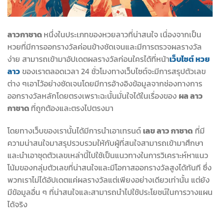
ลาวกาชาด
หนึ่งในประเภทของหวยลาวที่น่าสนใจ เนื่องจากเป็น
หวยที่มีการออกรางวัลค่อนข้างชัดเจนและมีการตรวจผลรางวัล
ง่าย สามารถเข้ามาอัปเดตผลรางวัลก่อนใครได้ที่หน้า
เว็บไซต์ หวย
ลาว
ของเราตลอดเวลา
24
ชั่วโมงทางเว็บไซต์จะมีการสรุปตัวเลข
ต่าง ๆเอาไว้อย่างชัดเจนโดยมีการอ้างอิงข้อมูลจากช่องทางการ
ออกรางวัลหลักโดยตรงเพราะฉะนั้นมั่นใจได้ในเรื่องของ
ผล ลาว
กาชาด
ที่ถูกต้องและตรงไปตรงมา
โดยทางเว็บของเรานั้นได้มีการนำเอาเทรนด์
เลข ลาว กาชาด
ที่มี
ความน่าสนใจมาสรุปรวบรวมให้กับผู้ที่สนใจสามารถเข้ามาศึกษา
และนำเอาชุดตัวเลขเหล่านี้ไปใช้เป็นแนวทางในการวิเคราะห์หาแนว
โน้มของกลุ่มตัวเลขที่น่าสนใจและมีโอกาสออกรางวัลสูงได้ทันที ซึ่ง
พวกเราไม่ได้อัปเดตแค่ผลรางวัลแต่เพียงอย่างเดียวเท่านั้น แต่ยัง
มีข้อมูลอื่น ๆ ที่น่าสนใจและสามารถนำไปใช้ประโยชน์ในการวางแผน
ได้จริง