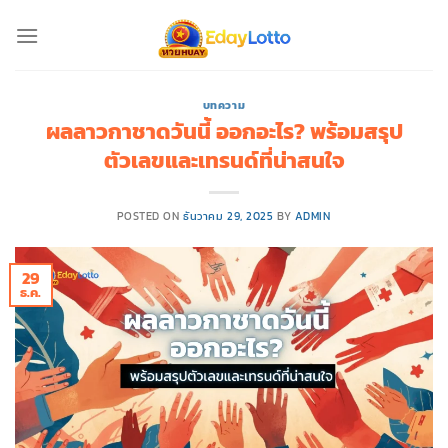
ข้าม
ไป
ยัง
เนื้อหา
บทความ
ผลลาวกาชาดวันนี้ ออกอะไร? พร้อมสรุป
ตัวเลขและเทรนด์ที่น่าสนใจ
POSTED ON
ธันวาคม 29, 2025
BY
ADMIN
29
ธ.ค.