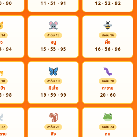
0 · 90
11 · 51 · 91
12 · 52 · 92
บ 14
ลำดับ 15
ลำดับ 16
มว
หนู
ผึ้ง
4 · 94
15 · 55 · 95
16 · 56 · 96
บ 18
ลำดับ 19
ลำดับ 20
ป่า
ผีเสื้อ
ตะขาบ
8 · 98
19 · 59 · 99
20 · 60
บ 22
ลำดับ 23
ลำดับ 24
ราบ
ลิง
กบ