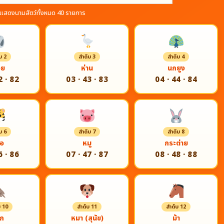
แสดงนามสัตว์ทั้งหมด 40 รายการ
บ 2
ลำดับ 3
ลำดับ 4
อย
ห่าน
นกยูง
2 · 82
03 · 43 · 83
04 · 44 · 84
บ 6
ลำดับ 7
ลำดับ 8
ือ
หมู
กระต่าย
6 · 86
07 · 47 · 87
08 · 48 · 88
บ 10
ลำดับ 11
ลำดับ 12
าก
หมา (สุนัข)
ม้า