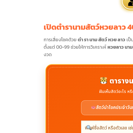
เปิดตำรานามสัตว์หวยลาว 4
การเสี่ยงโชคด้วย
ตํา รา นาม สัตว์ หวย ลาว
เป็
ตั้งแต่ 00-99 ช่วยให้การวิเคราะห์
หวยลาว นามส
งวด
ตารางนา
ฝันเห็นสัตว์อะไร หร
สัตว์นำโชคประจำ
วัน