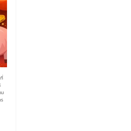
ี่
้
าม
าร